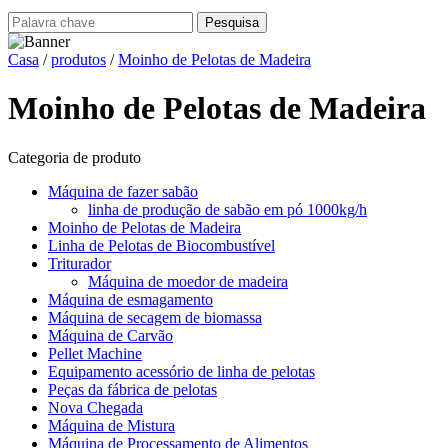
Casa
/
produtos
/
Moinho de Pelotas de Madeira
Moinho de Pelotas de Madeira
Categoria de produto
Máquina de fazer sabão
linha de produção de sabão em pó 1000kg/h
Moinho de Pelotas de Madeira
Linha de Pelotas de Biocombustível
Triturador
Máquina de moedor de madeira
Máquina de esmagamento
Máquina de secagem de biomassa
Máquina de Carvão
Pellet Machine
Equipamento acessório de linha de pelotas
Peças da fábrica de pelotas
Nova Chegada
Máquina de Mistura
Máquina de Processamento de Alimentos