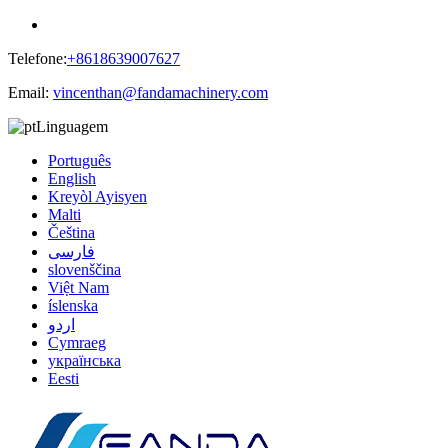
Telefone:
+8618639007627
Email:
vincenthan@fandamachinery.com
Linguagem
Português
English
Kreyòl Ayisyen
Malti
Čeština
فارسی
slovenščina
Việt Nam
íslenska
اردو
Cymraeg
українська
Eesti